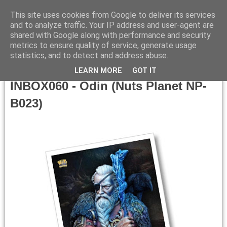
This site uses cookies from Google to deliver its services
and to analyze traffic. Your IP address and user-agent are
shared with Google along with performance and security
metrics to ensure quality of service, generate usage
▼
statistics, and to detect and address abuse.
Saturday, August 13, 2016
LEARN MORE
GOT IT
INBOX060 - Odin (Nuts Planet NP-
B023)