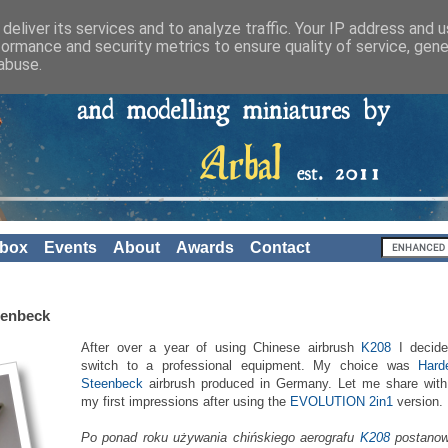
deliver its services and to analyze traffic. Your IP address and 
formance and security metrics to ensure quality of service, gen
abuse.
nbox
Events
About
Awards
Contact
eenbeck
After over a year of using Chinese airbrush
K208
I decide
switch to a professional equipment. My choice was
Hard
Steenbeck
airbrush produced in Germany. Let me share wit
my first impressions after using the
EVOLUTION 2in1
version.
Po ponad roku używania chińskiego aerografu
K208
postanow