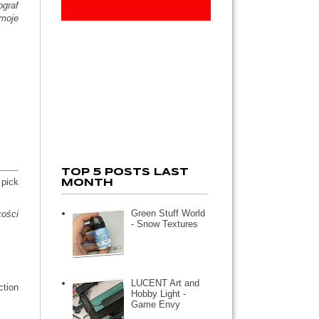
ograf
moje
TOP 5 POSTS LAST
 pick
MONTH
Green Stuff World
kości
- Snow Textures
LUCENT Art and
ction
Hobby Light -
Game Envy