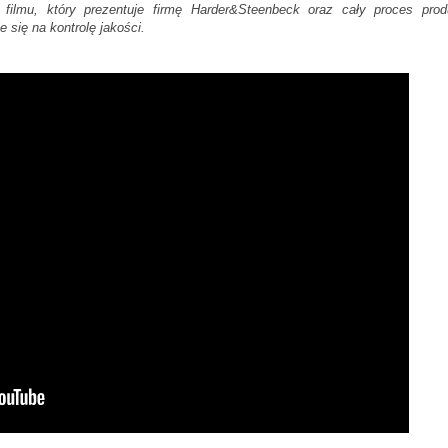
 filmu, który prezentuje firmę Harder&Steenbeck oraz cały proces prod
 się na kontrolę jakości.