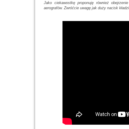
Jako ciekawostkę proponuję również obejrzenie
aerografów. Zwróćcie uwagę jak duży nacisk kładzie