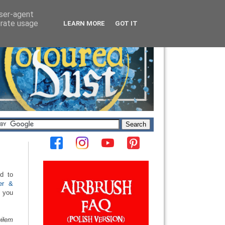
user-agent
erate usage
LEARN MORE
GOT IT
d to
er &
h you
iłem