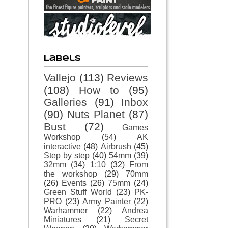
Labels
Vallejo
(113)
Reviews
(108)
How to
(95)
Galleries
(91)
Inbox
(90)
Nuts Planet
(87)
Bust
(72)
Games
Workshop
(54)
AK
interactive
(48)
Airbrush
(45)
Step by step
(40)
54mm
(39)
32mm
(34)
1:10
(32)
From
the workshop
(29)
70mm
(26)
Events
(26)
75mm
(24)
Green Stuff World
(23)
PK-
PRO
(23)
Army Painter
(22)
Warhammer
(22)
Andrea
Miniatures
(21)
Secret