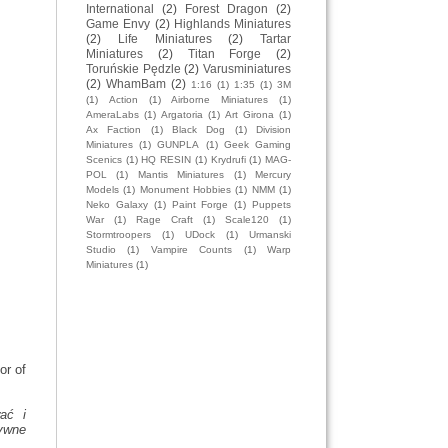
International
(2)
Forest Dragon
(2)
Game Envy
(2)
Highlands Miniatures
(2)
Life Miniatures
(2)
Tartar
Miniatures
(2)
Titan Forge
(2)
Toruńskie Pędzle
(2)
Varusminiatures
(2)
WhamBam
(2)
1:16
(1)
1:35
(1)
3M
(1)
Action
(1)
Airborne Miniatures
(1)
AmeraLabs
(1)
Argatoria
(1)
Art Girona
(1)
Ax Faction
(1)
Black Dog
(1)
Division
Miniatures
(1)
GUNPLA
(1)
Geek Gaming
Scenics
(1)
HQ RESIN
(1)
Krydrufi
(1)
MAG-
POL
(1)
Mantis Miniatures
(1)
Mercury
Models
(1)
Monument Hobbies
(1)
NMM
(1)
Neko Galaxy
(1)
Paint Forge
(1)
Puppets
War
(1)
Rage Craft
(1)
Scale120
(1)
Stormtroopers
(1)
UDock
(1)
Urmanski
Studio
(1)
Vampire Counts
(1)
Warp
Miniatures
(1)
or of
ać i
ywne