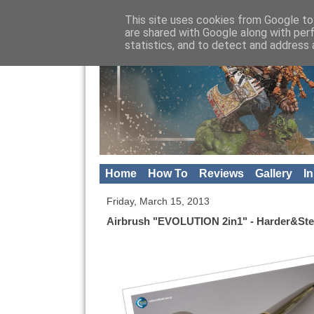
This site uses cookies from Google to 
are shared with Google along with per
statistics, and to detect and address 
Home
How To
Reviews
Gallery
I
Friday, March 15, 2013
Airbrush "EVOLUTION 2in1" - Harder&St