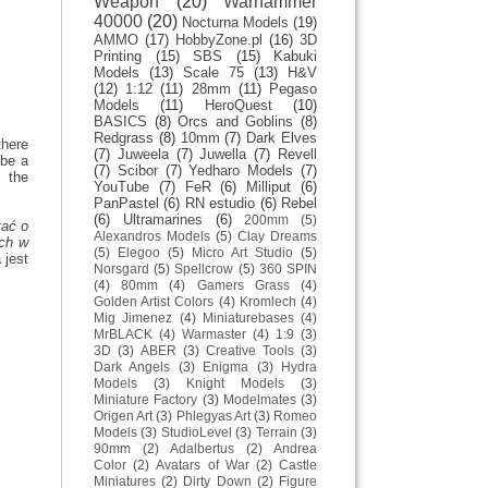
Weapon
(20)
Warhammer
40000
(20)
Nocturna Models
(19)
AMMO
(17)
HobbyZone.pl
(16)
3D
Printing
(15)
SBS
(15)
Kabuki
Models
(13)
Scale 75
(13)
H&V
(12)
1:12
(11)
28mm
(11)
Pegaso
Models
(11)
HeroQuest
(10)
BASICS
(8)
Orcs and Goblins
(8)
Redgrass
(8)
10mm
(7)
Dark Elves
there
(7)
Juweela
(7)
Juwella
(7)
Revell
 be a
(7)
Scibor
(7)
Yedharo Models
(7)
m the
YouTube
(7)
FeR
(6)
Milliput
(6)
PanPastel
(6)
RN estudio
(6)
Rebel
(6)
Ultramarines
(6)
200mm
(5)
tać o
Alexandros Models
(5)
Clay Dreams
ych w
(5)
Elegoo
(5)
Micro Art Studio
(5)
 jest
Norsgard
(5)
Spellcrow
(5)
360 SPIN
(4)
80mm
(4)
Gamers Grass
(4)
Golden Artist Colors
(4)
Kromlech
(4)
Mig Jimenez
(4)
Miniaturebases
(4)
MrBLACK
(4)
Warmaster
(4)
1:9
(3)
3D
(3)
ABER
(3)
Creative Tools
(3)
Dark Angels
(3)
Enigma
(3)
Hydra
Models
(3)
Knight Models
(3)
Miniature Factory
(3)
Modelmates
(3)
Origen Art
(3)
Phlegyas Art
(3)
Romeo
Models
(3)
StudioLevel
(3)
Terrain
(3)
90mm
(2)
Adalbertus
(2)
Andrea
Color
(2)
Avatars of War
(2)
Castle
Miniatures
(2)
Dirty Down
(2)
Figure