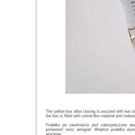
The yellow box after closing is secured with two sl
the box is filled with velvet-like material and make
Pudełko po zamknięciu jest zabezpieczone d
przewozić nasz aerograf. Wnętrze pudełka wyś
wrażenie.