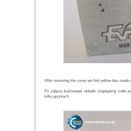
After removing the cover we find yellow box made o
P
o zdjęciu kartonowej okładki znajdujemy żółte p
kilku językach.