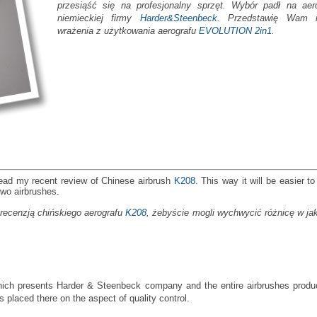
przesiąść się na profesjonalny sprzęt. Wybór padł na aer
niemieckiej firmy
Harder&Steenbeck
. Przedstawię Wam 
wrażenia z użytkowania aerografu
EVOLUTION 2in1
.
read my recent review of Chinese airbrush
K208
. This way it will be easier to
two airbrushes.
recenzją chińskiego aerografu
K208
, żebyście mogli wychwycić różnicę w ja
 which presents Harder & Steenbeck company and the entire airbrushes produ
 placed there on the aspect of quality control.