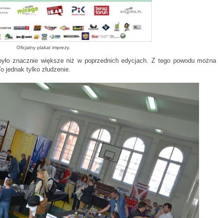
Oficjalny plakat imprezy.
było znacznie większe niż w poprzednich edycjach. Z tego powodu można
To jednak tylko złudzenie.