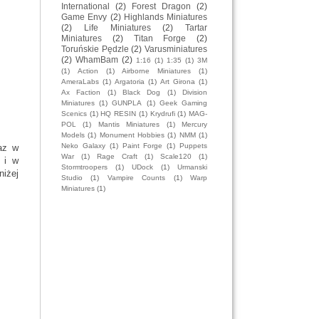
International
(2)
Forest Dragon
(2)
Game Envy
(2)
Highlands Miniatures
(2)
Life Miniatures
(2)
Tartar
Miniatures
(2)
Titan Forge
(2)
Toruńskie Pędzle
(2)
Varusminiatures
(2)
WhamBam
(2)
1:16
(1)
1:35
(1)
3M
(1)
Action
(1)
Airborne Miniatures
(1)
AmeraLabs
(1)
Argatoria
(1)
Art Girona
(1)
Ax Faction
(1)
Black Dog
(1)
Division
Miniatures
(1)
GUNPLA
(1)
Geek Gaming
Scenics
(1)
HQ RESIN
(1)
Krydrufi
(1)
MAG-
POL
(1)
Mantis Miniatures
(1)
Mercury
Models
(1)
Monument Hobbies
(1)
NMM
(1)
Neko Galaxy
(1)
Paint Forge
(1)
Puppets
az w
War
(1)
Rage Craft
(1)
Scale120
(1)
 i w
Stormtroopers
(1)
UDock
(1)
Urmanski
iżej
Studio
(1)
Vampire Counts
(1)
Warp
Miniatures
(1)