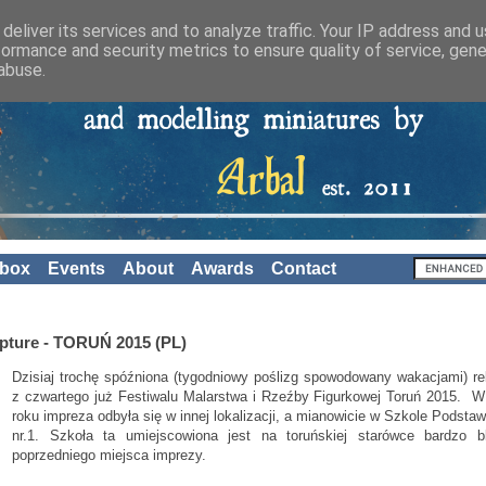
deliver its services and to analyze traffic. Your IP address and 
formance and security metrics to ensure quality of service, gen
abuse.
nbox
Events
About
Awards
Contact
ulpture - TORUŃ 2015 (PL)
Dzisiaj trochę spóźniona (tygodniowy poślizg spowodowany wakacjami) re
z czwartego już Festiwalu Malarstwa i Rzeźby Figurkowej Toruń 2015. 
roku impreza odbyła się w innej lokalizacji, a mianowicie w Szkole Podsta
nr.1. Szkoła ta umiejscowiona jest na toruńskiej starówce bardzo bl
poprzedniego miejsca imprezy.