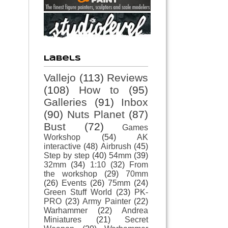
Labels
Vallejo
(113)
Reviews
(108)
How to
(95)
Galleries
(91)
Inbox
(90)
Nuts Planet
(87)
Bust
(72)
Games
Workshop
(54)
AK
interactive
(48)
Airbrush
(45)
Step by step
(40)
54mm
(39)
32mm
(34)
1:10
(32)
From
the workshop
(29)
70mm
(26)
Events
(26)
75mm
(24)
Green Stuff World
(23)
PK-
PRO
(23)
Army Painter
(22)
Warhammer
(22)
Andrea
Miniatures
(21)
Secret