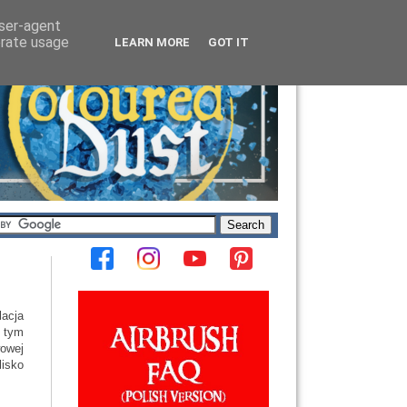
user-agent
erate usage
LEARN MORE
GOT IT
lacja
W tym
wowej
isko