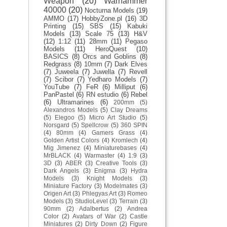
Weapon
(20)
Warhammer
40000
(20)
Nocturna Models
(19)
AMMO
(17)
HobbyZone.pl
(16)
3D
Printing
(15)
SBS
(15)
Kabuki
Models
(13)
Scale 75
(13)
H&V
(12)
1:12
(11)
28mm
(11)
Pegaso
Models
(11)
HeroQuest
(10)
BASICS
(8)
Orcs and Goblins
(8)
Redgrass
(8)
10mm
(7)
Dark Elves
(7)
Juweela
(7)
Juwella
(7)
Revell
(7)
Scibor
(7)
Yedharo Models
(7)
YouTube
(7)
FeR
(6)
Milliput
(6)
PanPastel
(6)
RN estudio
(6)
Rebel
(6)
Ultramarines
(6)
200mm
(5)
Alexandros Models
(5)
Clay Dreams
(5)
Elegoo
(5)
Micro Art Studio
(5)
Norsgard
(5)
Spellcrow
(5)
360 SPIN
(4)
80mm
(4)
Gamers Grass
(4)
Golden Artist Colors
(4)
Kromlech
(4)
Mig Jimenez
(4)
Miniaturebases
(4)
MrBLACK
(4)
Warmaster
(4)
1:9
(3)
3D
(3)
ABER
(3)
Creative Tools
(3)
Dark Angels
(3)
Enigma
(3)
Hydra
Models
(3)
Knight Models
(3)
Miniature Factory
(3)
Modelmates
(3)
Origen Art
(3)
Phlegyas Art
(3)
Romeo
Models
(3)
StudioLevel
(3)
Terrain
(3)
90mm
(2)
Adalbertus
(2)
Andrea
Color
(2)
Avatars of War
(2)
Castle
Miniatures
(2)
Dirty Down
(2)
Figure