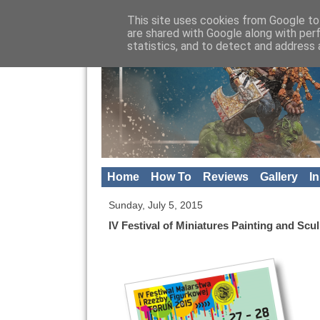
This site uses cookies from Google to 
are shared with Google along with per
statistics, and to detect and address 
Home
How To
Reviews
Gallery
I
Sunday, July 5, 2015
IV Festival of Miniatures Painting and Sc