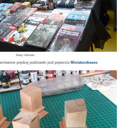
Sklep Valhalla.
amówione prędzej podstawki pod popiersia
Miniaturebases
.