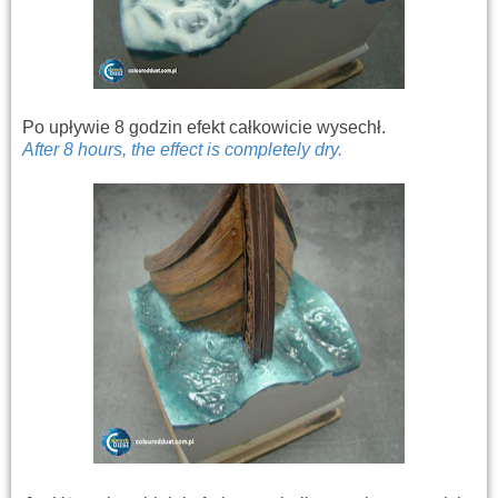
Po upływie 8 godzin efekt całkowicie wysechł.
After 8 hours,
the effect
is completely dry
.