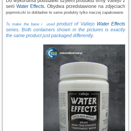
Do wykonania podstawki użyłem produktu firmy Vallejo z
serii
Water Effects
. Obydwa przedstawione na zdjęciach
pojemniczki to
dokładnie
te same produkty tylko inaczej zapakowane.
product
of
Vallejo
Water
Effects
T
o
make
t
h
e base
i
used
series
.
Both
containers
shown in the pictures
is exactly
the same product
just
packaged
differently
.