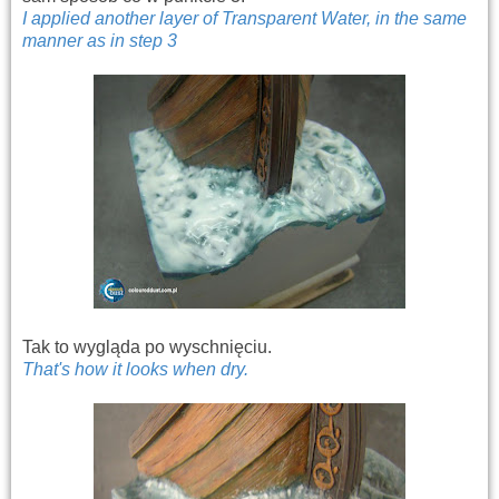
I applied
another layer of
Transparent
Water,
in the same
manner as in
step 3
Tak to wygląda po wyschnięciu.
That's how it
looks
when dry.