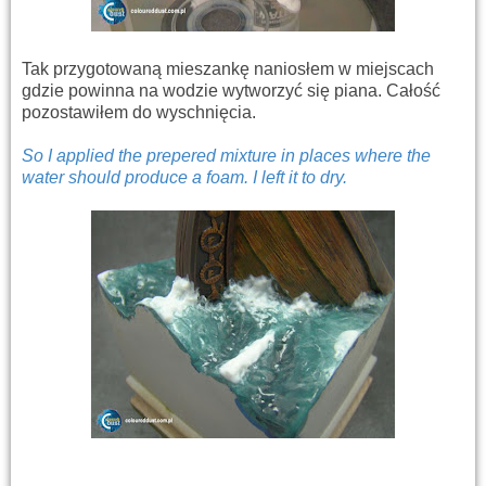
Tak przygotowaną mieszankę naniosłem w miejscach
gdzie powinna na wodzie wytworzyć się piana. Całość
pozostawiłem do wyschnięcia.
So
I applied the
prepered mixture
in places where
the
water
should
produce
a foam.
I left
it to dry.