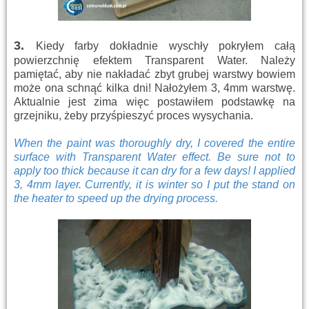
3
.
Kiedy farby dokładnie wyschły pokryłem całą
powierzchnię efektem Transparent Water. Należy
pamiętać, aby nie nakładać zbyt grubej warstwy bowiem
może ona schnąć kilka dni! Nałożyłem 3, 4mm warstwę.
Aktualnie jest zima więc postawiłem podstawkę na
grzejniku, żeby przyśpieszyć proces wysychania.
When the paint was thoroughly dry, I covered the entire
surface with Transparent Water effect.
Be sure
not to
apply too
thick
because
it can
dry for
a few days!
I applied
3,
4mm
layer.
Currently,
it is winter
so
I put
the stand
on
the heater
to
speed up
the drying process.