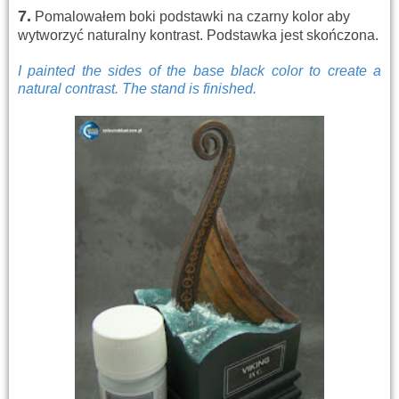
7
.
Pomalowałem boki podstawki na czarny kolor aby
wytworzyć naturalny kontrast. Podstawka jest skończona.
I painted
the sides of
the
base
black
color to
create
a
natural
contrast.
The stand
is finished.