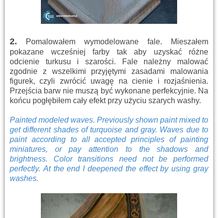
2.
Pomalowałem wymodelowane fale. Mieszałem
pokazane wcześniej farby tak aby uzyskać różne
odcienie turkusu i szarości. Fale należny malować
zgodnie z wszelkimi przyjętymi zasadami malowania
figurek, czyli zwrócić uwagę na cienie i rozjaśnienia.
Przejścia barw nie muszą być wykonane perfekcyjnie. Na
końcu pogłębiłem cały efekt przy użyciu szarych washy.
P
ainted
modeled
waves.
Previously
shown
paint
mixed
to
get different
shades of
turquoise and
gray.
Waves
due
to
paint
according to all
accepted principles of
painting
miniatures
, or
pay attention to the
shadows and
brightness.
Color
transitions
need not be
performed
perfectly
.
At the end I deepened the effect by using gray
washes.