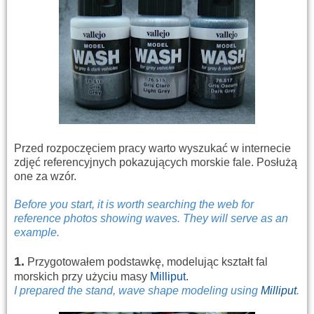
Przed rozpoczęciem pracy warto wyszukać w internecie
zdjęć referencyjnych pokazujących morskie fale. Posłużą
one za wzór.
Before you start, it is worth searching the web for
reference photos showing waves. They will serve as an
example.
1.
Przygotowałem podstawkę, modelując kształt fal
morskich przy użyciu masy
Milliput
.
I prepared
the stand
,
wave
shape
modeling
using
Milliput
.