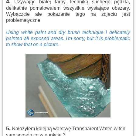
4.
Używając białej farby, techniką suchego pędzla,
delikatnie pomalowałem wszystkie wystające obszary.
Wybaczcie ale pokazanie tego na zdjęciu jest
problematyczne.
Using white paint and dry brush technique I delicately
painted all exposed areas. I'm sorry, but it is problematic
to show that on a picture.
5.
Nałożyłem kolejną warstwę Transparent Water, w ten
sam sposób co w punkcie 3.