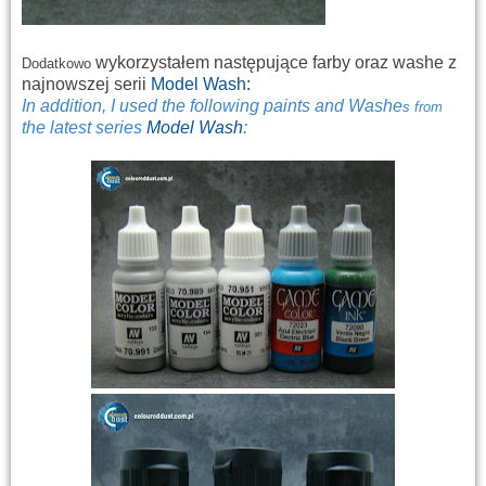
wykorzystałem następujące farby oraz washe z
Dodatkowo
najnowszej serii
Model Wash
:
In addition,
I used
the following
paints
and
Washe
s from
the latest
series
Model
Wash
: