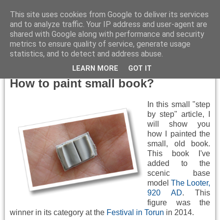
This site uses cookies from Google to deliver its services
and to analyze traffic. Your IP address and user-agent are
shared with Google along with performance and security
metrics to ensure quality of service, generate usage
▼
statistics, and to detect and address abuse.
Friday, July 11, 2014
LEARN MORE
GOT IT
How to paint small book?
In this small "step
by step" article, I
will show you
how I painted the
small, old book.
This book I've
added to the
scenic base
model
The Looter,
920 AD
. This
figure was the
winner in its category at the
Festival in Torun
in 2014.