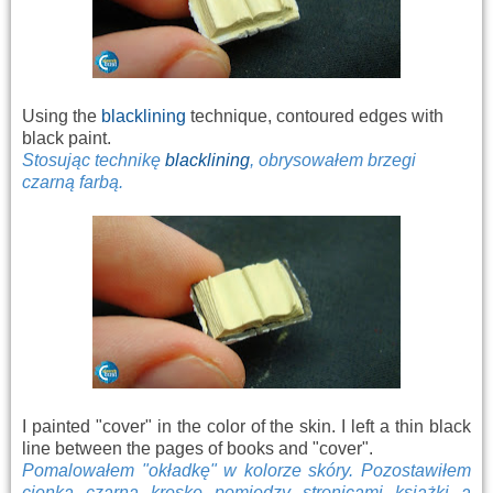
Using the
blacklining
technique, contoured edges with
black paint.
Stosując technikę
blacklining
, obrysowałem brzegi
czarną farbą.
I painted "cover" in the color of the skin. I left a thin black
line between the pages of books and "cover".
Pomalowałem "okładkę" w kolorze skóry. Pozostawiłem
cienką czarną kreskę pomiędzy stronicami książki a