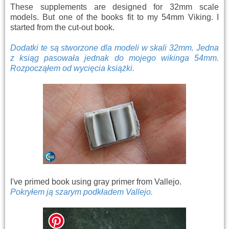
These supplements are designed for 32mm scale
models. But one of the books fit to my 54mm Viking. I
started from the cut-out book.
Dodatki te są stworzone dla modeli w skali 32mm. Jedna
z ksiąg pasowała jednak do mojego wikinga 54mm.
Rozpocząłem od wycięcia książki.
I've primed book using gray primer from Vallejo.
Pokryłem ją szarym podkładem Vallejo.