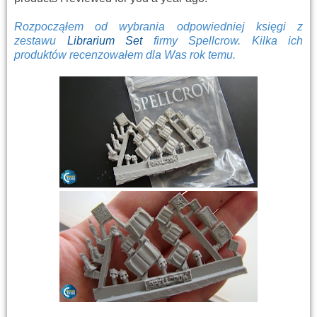
Rozpocząłem od wybrania odpowiedniej księgi z
zestawu
Librarium Set
firmy Spellcrow. Kilka ich
produktów recenzowałem dla Was rok temu.