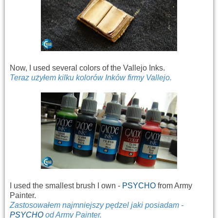
Now, I used several colors of the Vallejo Inks.
Teraz użyłem kilku kolorów Inków firmy Vallejo.
I used the smallest brush I own -
PSYCHO
from Army
Painter.
Zastosowałem najmniejszy pędzel jaki posiadam -
PSYCHO
od Army Painter.