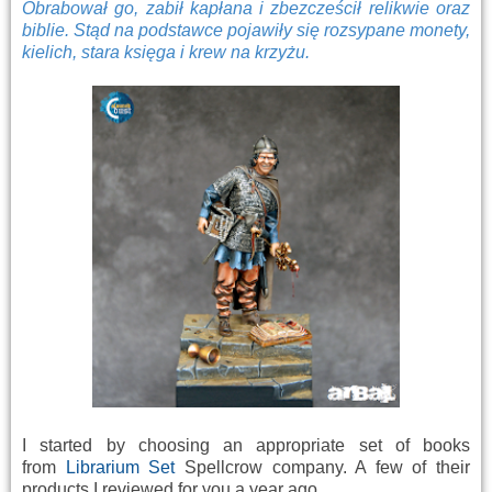
Obrabował go, zabił kapłana i zbezcześcił relikwie oraz
biblie. Stąd na podstawce pojawiły się rozsypane monety,
kielich, stara księga i krew na krzyżu.
I started by choosing an appropriate set of books
from
Librarium Set
Spellcrow company. A few of their
products I reviewed for you a year ago.