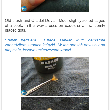
Old brush and Citadel Devlan Mud, slightly soiled pages
of a book. In this way aroses on pages small, randomly
placed dots.
Starym pędzlem i Citadel Devlan Mud, delikatnie
zabrudziłem stronice książki. W ten sposób powstały na
niej małe, losowo umieszczone kropki.