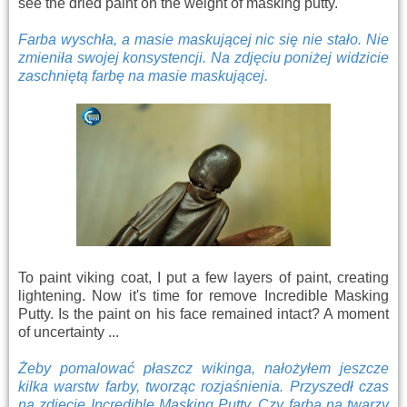
see the dried paint on the weight of masking putty.
Farba wyschła, a masie maskującej nic się nie stało. Nie
zmieniła swojej konsystencji. Na zdjęciu poniżej widzicie
zaschniętą farbę na masie maskującej.
To paint viking coat, I put a few layers of paint, creating
lightening. Now it's time for remove Incredible Masking
Putty. Is the paint on his face remained intact? A moment
of uncertainty ...
Żeby pomalować płaszcz wikinga, nałożyłem jeszcze
kilka warstw farby, tworząc rozjaśnienia. Przyszedł czas
na zdjęcie Incredible Masking Putty. Czy farba na twarzy