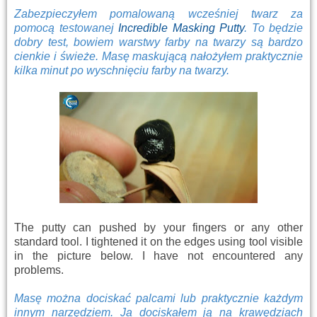
Zabezpieczyłem pomalowaną wcześniej twarz za
pomocą testowanej
Incredible Masking Putty
. To będzie
dobry test, bowiem warstwy farby na twarzy są bardzo
cienkie i świeże. Masę maskującą nałożyłem praktycznie
kilka minut po wyschnięciu farby na twarzy.
The putty can pushed by your fingers or any other
standard tool. I tightened it on the edges using tool visible
in the picture below. I have not encountered any
problems.
Masę można dociskać palcami lub praktycznie każdym
innym narzędziem. Ja dociskałem ją na krawędziach