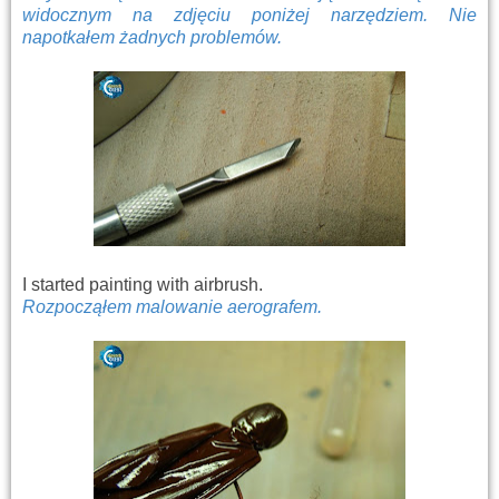
widocznym na zdjęciu poniżej narzędziem. Nie
napotkałem żadnych problemów.
I started painting with airbrush.
Rozpocząłem malowanie aerografem.