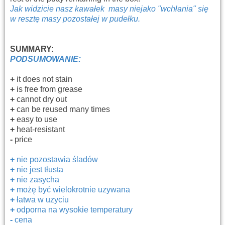
Jak widzicie nasz kawałek masy niejako "wchłania" się
w resztę masy pozostałej w pudełku.
SUMMARY:
PODSUMOWANIE:
+
i
t does not stain
+
is free from grease
+
cannot dry out
+
can be reused many times
+
easy to use
+
heat-resistant
-
price
+
nie pozostawia śladów
+
nie jest tłusta
+
nie zasycha
+
możę być wielokrotnie uzywana
+
łatwa w uzyciu
+
odporna na wysokie temperatury
-
cena