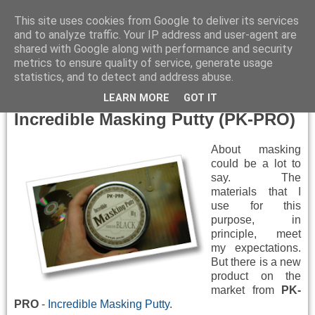
This site uses cookies from Google to deliver its services
and to analyze traffic. Your IP address and user-agent are
shared with Google along with performance and security
metrics to ensure quality of service, generate usage
▼
statistics, and to detect and address abuse.
Tuesday, June 17, 2014
LEARN MORE
GOT IT
Incredible Masking Putty (PK-PRO)
About masking
could be a lot to
say. The
materials that I
use for this
purpose, in
principle, meet
my expectations.
But there is a new
product on the
market from
PK-
PRO
-
Incredible Masking Putty
.