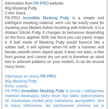
Information from
PK-PRO
website:
80g Masking Putty.
Color: black.
PK-PRO
Incredible Masking Putty
is a simple and
intelligent masking material, wich can be easily used for
masking your Models before brushing with Airbrush. It is a
dilatant Silicon Putty. It changes its behaviour depending
on the force applied. With low force you can easily shape
it. A ball made of Masking Putty would bounce like a
rubber ball, it will splinter when hit with a hammer and
breaks smooth when ripped apart. It does not stain, is free
from grease and cannot dry out and is therefore an ideal
tool to airbrush patterns on your models. It can be reused
many times.
Informacje ze strony
PK-PRO
:
80g Masking Putty.
Kolor: czarny.
PK-PRO
Incredible Masking Putty
to prosty i inteligentny
materiał maskujący, który może być łatwo wykorzystany
do maskowani modeli przy malowaniu aerografem. Jest
to masa silikonowa. Jej zachowanie zmienia się w