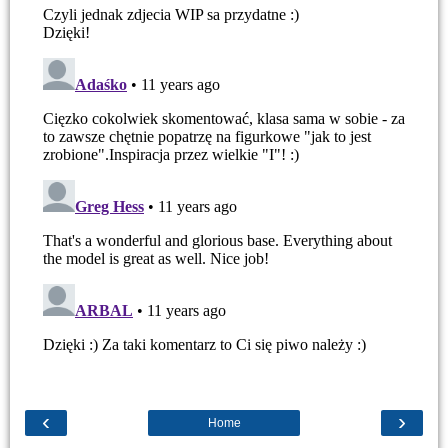
‹
›
Home