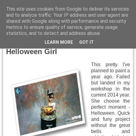
This site uses cookies from Google to deliver its services
and to analyze traffic. Your IP address and user-agent are
shared with Google along with performance and security
metrics to ensure quality of service, generate usage
▼
statistics, and to detect and address abuse.
Friday, October 31, 2014
LEARN MORE
GOT IT
Helloween Girl
This pretty I've
planned to paint a
year ago. Failed
but landed in my
workshop in the
current 2014 year.
She choose the
perfect moment -
Helloween. Quick
and funy project
without the great
bells and