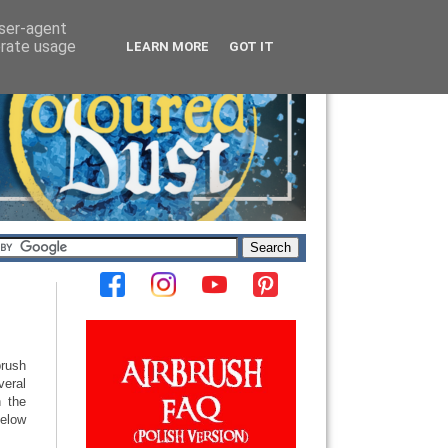
user-agent
erate usage
LEARN MORE
GOT IT
brush
veral
h the
Below