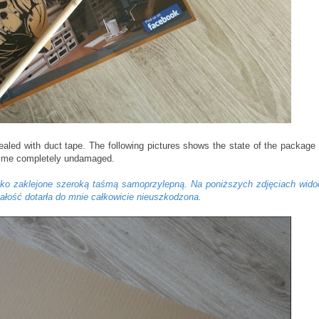
ealed with duct tape. The following pictures shows the state of the package 
to me completely undamaged.
ełko zaklejone szeroką taśmą samoprzylepną. Na poniższych zdjęciach wid
 całość dotarła do mnie całkowicie nieuszkodzona.