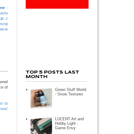
one
-
nastu
jąc z
szej
wicie
TOP 5 POSTS LAST
MONTH
annel
ce of
Green Stuff World
- Snow Textures
t to
ronić
LUCENT Art and
Hobby Light -
Game Envy