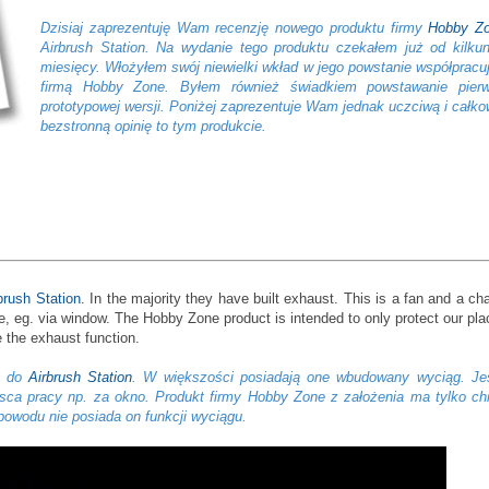
Dzisiaj zaprezentuję Wam recenzję nowego produktu firmy
Hobby Z
Airbrush Station. Na wydanie tego produktu czekałem już od kilku
miesięcy. Włożyłem swój niewielki wkład w jego powstanie współpracu
firmą Hobby Zone. Byłem również świadkiem powstawanie pierw
prototypowej wersji. Poniżej zaprezentuje Wam jednak uczciwą i całko
bezstronną opinię to tym produkcie.
brush Station
. In the majority they have built exhaust. This is a fan and a ch
, eg. via window. The Hobby Zone product is intended to only protect our pla
e the exhaust function.
h do
Airbrush Station
. W większości posiadają one wbudowany wyciąg. Jes
jsca pracy np. za okno. Produkt firmy Hobby Zone z założenia ma tylko ch
powodu nie posiada on funkcji wyciągu.