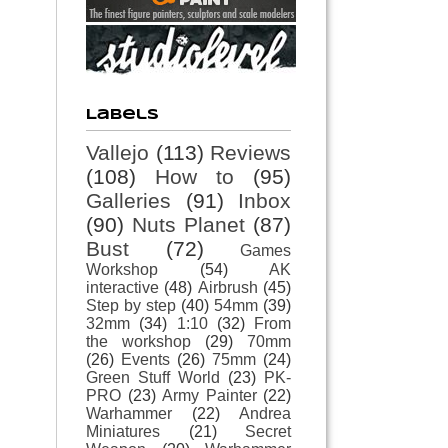
Labels
Vallejo
(113)
Reviews
(108)
How to
(95)
Galleries
(91)
Inbox
(90)
Nuts Planet
(87)
Bust
(72)
Games
Workshop
(54)
AK
interactive
(48)
Airbrush
(45)
Step by step
(40)
54mm
(39)
32mm
(34)
1:10
(32)
From
the workshop
(29)
70mm
(26)
Events
(26)
75mm
(24)
Green Stuff World
(23)
PK-
PRO
(23)
Army Painter
(22)
Warhammer
(22)
Andrea
Miniatures
(21)
Secret