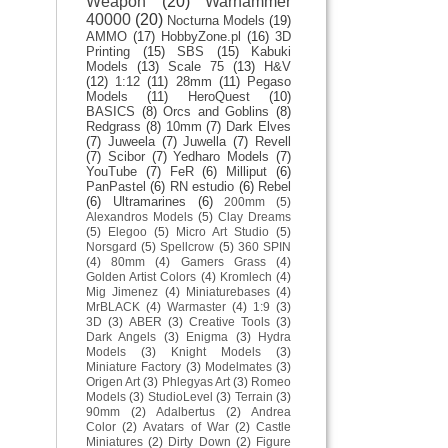
Weapon
(20)
Warhammer
40000
(20)
Nocturna Models
(19)
AMMO
(17)
HobbyZone.pl
(16)
3D
Printing
(15)
SBS
(15)
Kabuki
Models
(13)
Scale 75
(13)
H&V
(12)
1:12
(11)
28mm
(11)
Pegaso
Models
(11)
HeroQuest
(10)
BASICS
(8)
Orcs and Goblins
(8)
Redgrass
(8)
10mm
(7)
Dark Elves
(7)
Juweela
(7)
Juwella
(7)
Revell
(7)
Scibor
(7)
Yedharo Models
(7)
YouTube
(7)
FeR
(6)
Milliput
(6)
PanPastel
(6)
RN estudio
(6)
Rebel
(6)
Ultramarines
(6)
200mm
(5)
Alexandros Models
(5)
Clay Dreams
(5)
Elegoo
(5)
Micro Art Studio
(5)
Norsgard
(5)
Spellcrow
(5)
360 SPIN
(4)
80mm
(4)
Gamers Grass
(4)
Golden Artist Colors
(4)
Kromlech
(4)
Mig Jimenez
(4)
Miniaturebases
(4)
MrBLACK
(4)
Warmaster
(4)
1:9
(3)
3D
(3)
ABER
(3)
Creative Tools
(3)
Dark Angels
(3)
Enigma
(3)
Hydra
Models
(3)
Knight Models
(3)
Miniature Factory
(3)
Modelmates
(3)
Origen Art
(3)
Phlegyas Art
(3)
Romeo
Models
(3)
StudioLevel
(3)
Terrain
(3)
90mm
(2)
Adalbertus
(2)
Andrea
Color
(2)
Avatars of War
(2)
Castle
Miniatures
(2)
Dirty Down
(2)
Figure