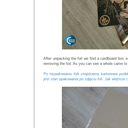
After unpacking the foil we find a cardboard box s
removing the foil. As you can see a whole came 
Po rozpakowaniu folii znajdziemy kartonowe pud
jest stan opakowania po zdjęciu foli. Jak widzicie