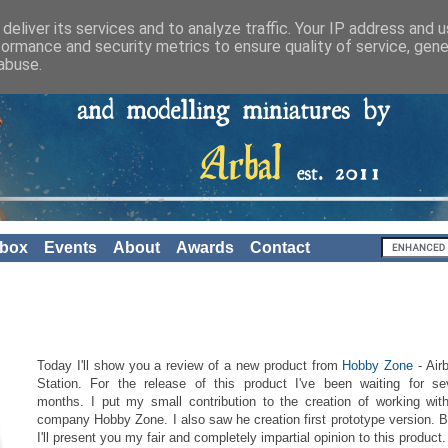
deliver its services and to analyze traffic. Your IP address and 
formance and security metrics to ensure quality of service, gen
abuse.
nbox
Events
About
Awards
Contact
Today I'll show you a review of a new product from
Hobby Zone
- Air
Station. For the release of this product I've been waiting for se
months. I put my small contribution to the creation of working wit
company Hobby Zone. I also saw he creation first prototype version. 
I'll present you my fair and completely impartial opinion to this product.