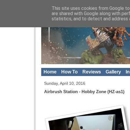
This site uses cookies from Google to 
are shared with Google along with per
statistics, and to detect and address 
Home
How To
Reviews
Gallery
I
Sunday, April 10, 2016
Airbrush Station - Hobby Zone (HZ-as1)