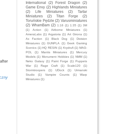
International
(2)
Forest Dragon
(2)
Game Envy
(2)
Highlands Miniatures
(2)
Life Miniatures
(2)
Tartar
Miniatures
(2)
Titan Forge
(2)
Toruńskie Pędzle
(2)
Varusminiatures
(2)
WhamBam
(2)
1:16
(1)
1:35
(1)
3M
(1)
Action
(1)
Airborne Miniatures
(1)
AmeraLabs
(1)
Argatoria
(1)
Art Girona
(1)
Ax Faction
(1)
Black Dog
(1)
Division
Miniatures
(1)
GUNPLA
(1)
Geek Gaming
Scenics
(1)
HQ RESIN
(1)
Krydrufi
(1)
MAG-
POL
(1)
Mantis Miniatures
(1)
Mercury
Models
(1)
Monument Hobbies
(1)
NMM
(1)
after
Neko Galaxy
(1)
Paint Forge
(1)
Puppets
War
(1)
Rage Craft
(1)
Scale120
(1)
Stormtroopers
(1)
UDock
(1)
Urmanski
Studio
(1)
Vampire Counts
(1)
Warp
oczny
Miniatures
(1)