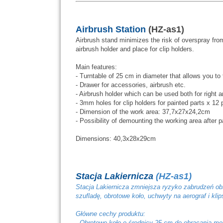
Airbrush Station
(HZ-as1)
Airbrush stand minimizes the risk of overspray from 
airbrush holder and place for clip holders.
Main features:
- Turntable of 25 cm in diameter that allows you to 
- Drawer for accessories, airbrush etc.
- Airbrush holder which can be used both for right a
- 3mm holes for clip holders for painted parts x 12 
- Dimension of the work area: 37,7x27x24,2cm
- Possibility of demounting the working area after p
Dimensions: 40,3x28x29cm
Stacja Lakiernicza
(HZ-as1)
Stacja Lakiernicza zmniejsza ryzyko zabrudzeń obs
szufladę, obrotowe koło, uchwyty na aerograf i klip
Główne cechy produktu:
- Obrotowe koło o średnicy 25 cm do obracania mod