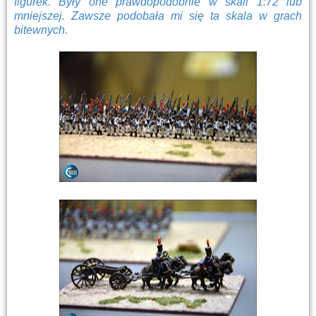
figurek. Były one prawdopodobnie w skali 1:72 lub
mniejszej. Zawsze podobała mi się ta skala w grach
bitewnych.