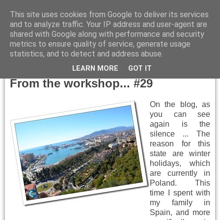
This site uses cookies from Google to deliver its services
and to analyze traffic. Your IP address and user-agent are
shared with Google along with performance and security
metrics to ensure quality of service, generate usage
▼
statistics, and to detect and address abuse.
Tuesday, January 29, 2019
LEARN MORE
GOT IT
From the workshop... #29
On the blog, as
you can see
again is the
silence ... The
reason for this
state are winter
holidays, which
are currently in
Poland. This
time I spent with
my family in
Spain, and more