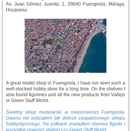
Av. Juan Gómez Juanito, 1, 29640 Fuengirola, Málaga,
Hiszpania
A great model shop in Fuengirola. I have not seen such a
well-stocked hobby store for a long time. On the shelves I
also found figurines and all the new products from Vallejo
or Green Stuff World.
Świetny sklep modelarski w miejscowości Fuengirola.
Dawno nie widziałem tak dobrze zaopatrzonego sklepu
hobbystycznego. Na półkach znalazłem również figurki i
wszystkie nowości Vallejo czy Green Stuff World.