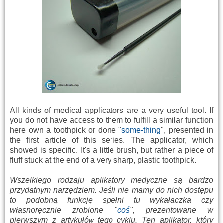
All kinds of
medical
applicators
are
a very useful tool
.
If
you
do not have
access
to them
to
fulfill
a similar function
here
own
a toothpick
or
done "
some-thing
",
presented
in
the first
article
of this series
.
T
he
applicator
,
which
showed
is
specific.
It's a little
brush
, but rather
a piece of
fluff
stuck
at the end of
a very
sharp
,
plastic
toothpick.
Wszelkiego rodzaju aplikatory medyczne są bardzo
przydatnym narzędziem. Jeśli nie mamy do nich dostępu
to podobną funkcję spełni tu wykałaczka czy
własnoręcznie zrobione "
coś
", prezentowane w
pierwszym z artykułó
tego cyklu. Ten aplikator, który
w