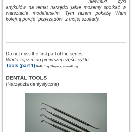
niewielki cykl
artykułów na temat narzędzi jakie możemy spotkać w
warsztacie modelarskim. Tym razem pokażę Wam
kolejną porcję "przyrządów" z mojej szuflady.
Do not miss the
first part of
the series:
Warto zajrzeć do pierwszej częśći cyklu:
Tools (part 1)
Drill
,
Clay Shapers, some-thing
DENTAL TOOLS
(Narzędzia dentystyczne)