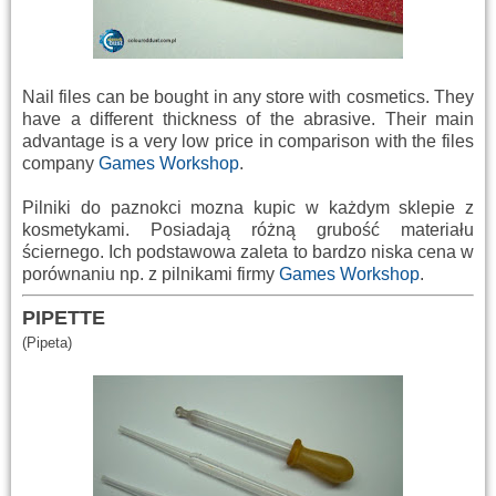
Nail files
can be bought
in any store
with cosmetics
.
They
have a
different thickness
of the abrasive
.
Their
main
advantage
is a very
low price
in comparison with the
files
company
Games Workshop
.
Pilniki do paznokci mozna kupic w każdym sklepie z
kosmetykami. Posiadają różną grubość materiału
ściernego. Ich podstawowa zaleta to bardzo niska cena w
porównaniu np. z pilnikami firmy
Games Workshop
.
PIPETTE
(
P
i
peta)