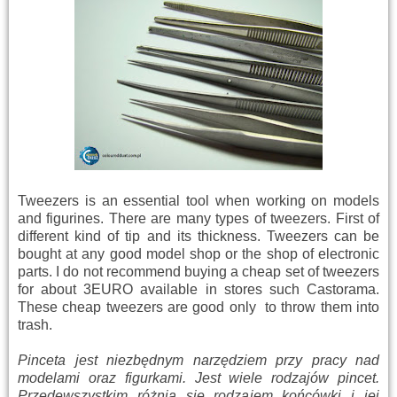
Tweezers
is an essential tool
when working
on models
and
figurines
.
There are many
types of
tweezers
.
First of
different
kind of
tip
and its
thickness.
Tweezers
can be
bought
at any good
model shop
or the shop
of electronic
parts
.
I do not recommend
buying a
cheap
set of
tweezers
for about
3EURO
available
in stores
such
Castorama.
These
cheap
tweezers
are good only to throw them into
trash
.
Pinceta jest niezbędnym narzędziem przy pracy nad
modelami oraz figurkami. Jest wiele rodzajów pincet.
Przedewszystkim różnią się rodzajem końcówki i jej