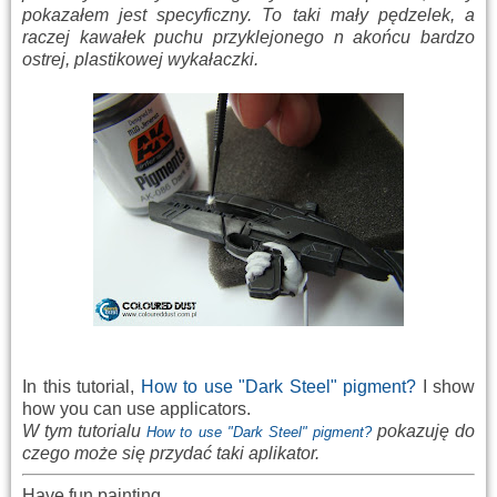
pokazałem jest specyficzny. To taki mały pędzelek, a
raczej kawałek puchu przyklejonego n akońcu bardzo
ostrej, plastikowej wykałaczki.
In this tutorial,
How to use
"
Dark Steel"
pigment
?
I show
how you can use
applicator
s.
W tym tutorialu
pokazuję do
How to use "Dark Steel" pigment?
czego może się przydać taki aplikator.
Have fun painting,