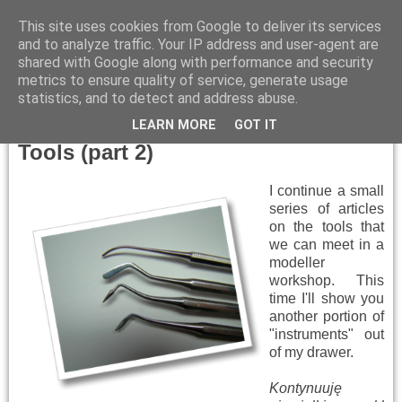
This site uses cookies from Google to deliver its services
and to analyze traffic. Your IP address and user-agent are
shared with Google along with performance and security
metrics to ensure quality of service, generate usage
▼
statistics, and to detect and address abuse.
Thursday, June 13, 2013
LEARN MORE
GOT IT
Tools (part 2)
I continue a small
series of articles
on the tools that
we can meet in a
modeller
workshop. This
time I'll show you
another portion of
"instruments" out
of my drawer.
Kontynuuję