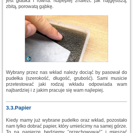
jest gładka i równa. Najlepiej znaleźć jak najgęstszą,
zbitą, porowatą gąbkę.
Wybrany przez nas wkład należy dociąć by pasował do
pudełka (szerokość, długość, grubość). Sami musicie
przetestować jaki rodzaj wkładu odpowiada wam
najbardziej i z jakim pracuje się wam najlepiej.
3.3.Papier
Kiedy mamy już wybrane pudełko oraz wkład, pozostało
nam tylko dobrać papier, który umieścimy na samej górze.
To na papierze będziemy "przechowywać" i mieszać