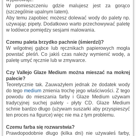
W pomieszczeniu gdzie malujesz jest za gorąco
(szczególnie upalnym latem).
Aby temu zapobiec możesz dolewać wody do palety np.
używając pipety. Dodatkowo warto przechowywać paletę
w lodówce pomiędzy sesjami malowania.
Czemu paleta brzydko pachnie (śmierdzi)?
W wilgotnej gąbce lub ręcznikach papierowych mogła
powstać pleśń. Co jakiś czas należy wymienić wodę, a
paletę umyć ręcznie lub w zmywarce.
Czy Vallejo Glaze Medium można mieszać na mokrej
palecie?
Teoretycznie tak. Zauważyłem jednak że dodatek wody
do tego
medium
zmienia trochę jego właściwości. Z tego
powodu do mieszania farby i Glaze Medium używam
tradycyjnej suchej palety - płyty CD. Glaze Medium
schnie bardzo długo (używam suszarki aby przyspieszyć
ten proces na figurce) więc nie ma z tym problemu.
Czemu farba się rozwarstwia?
Prawdopodobnie długo (kilka dni) nie używałeś farby,