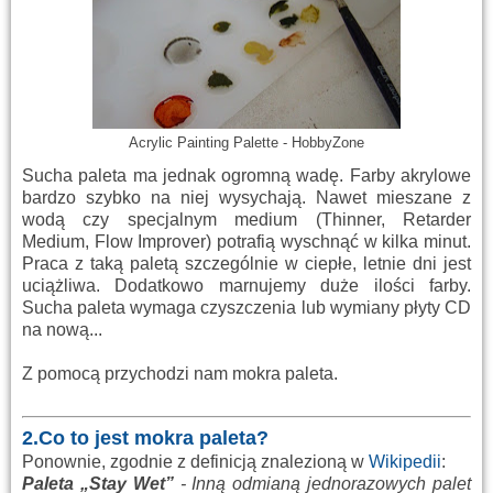
Acrylic Painting Palette - HobbyZone
Sucha paleta ma jednak ogromną wadę. Farby akrylowe
bardzo szybko na niej wysychają. Nawet mieszane z
wodą czy specjalnym medium (Thinner, Retarder
Medium, Flow Improver) potrafią wyschnąć w kilka minut.
Praca z taką paletą szczególnie w ciepłe, letnie dni jest
uciążliwa. Dodatkowo marnujemy duże ilości farby.
Sucha paleta wymaga czyszczenia lub wymiany płyty CD
na nową...
Z pomocą przychodzi nam mokra paleta.
2.Co to jest mokra paleta?
Ponownie, z
godnie z definicją znalezioną w
Wikipedii
:
Paleta „Stay Wet”
- Inną odmianą jednorazowych palet