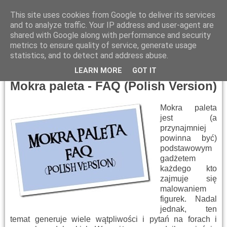
This site uses cookies from Google to deliver its services
and to analyze traffic. Your IP address and user-agent are
shared with Google along with performance and security
metrics to ensure quality of service, generate usage
▼
statistics, and to detect and address abuse.
Tuesday, April 30, 2019
LEARN MORE
GOT IT
Mokra paleta - FAQ (Polish Version)
Mokra paleta
jest (a
przynajmniej
powinna być)
podstawowym
gadżetem
każdego kto
zajmuje się
malowaniem
figurek. Nadal
jednak, ten
temat generuje wiele wątpliwości i pytań na forach i