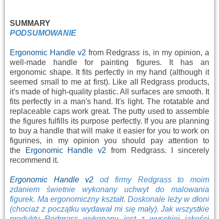
SUMMARY
PODSUMOWANIE
Ergonomic Handle v2
from Redgrass is, in my opinion, a
well-made handle for painting figures. It has an
ergonomic shape. It fits perfectly in my hand (although it
seemed small to me at first). Like all Redgrass products,
it's made of high-quality plastic. All surfaces are smooth. It
fits perfectly in a man's hand. It's light. The rotatable and
replaceable caps work great. The putty used to assemble
the figures fulfills its purpose perfectly. If you are planning
to buy a handle that will make it easier for you to work on
figurines, in my opinion you should pay attention to
the
Ergonomic Handle v2
from Redgrass. I sincerely
recommend it.
Ergonomic Handle v2
od firmy Redgrass to moim
zdaniem świetnie wykonany uchwyt do malowania
figurek. Ma ergonomiczny kształt. Doskonale leży w dłoni
(chociaż z początku wydawał mi się mały). Jak wszystkie
produkty Redgrass wykonany jest z wysokiej jakości