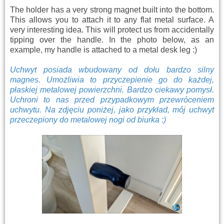
The holder has a very strong magnet built into the bottom.
This allows you to attach it to any flat metal surface. A
very interesting idea. This will protect us from accidentally
tipping over the handle. In the photo below, as an
example, my handle is attached to a metal desk leg :)
Uchwyt posiada wbudowany od dołu bardzo silny
magnes. Umożliwia to przyczepienie go do każdej,
płaskiej metalowej powierzchni. Bardzo ciekawy pomysł.
Uchroni to nas przed przypadkowym przewróceniem
uchwytu. Na zdjęciu poniżej, jako przykład, mój uchwyt
przeczepiony do metalowej nogi od biurka :)