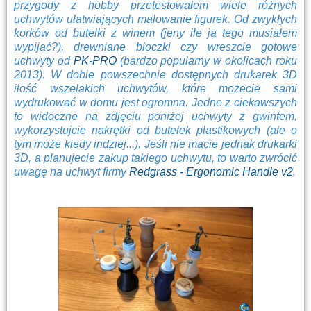
przygody z hobby przetestowałem wiele różnych
uchwytów ułatwiających malowanie figurek. Od zwykłych
korków od butelki z winem (jeny ile ja tego musiałem
wypijać?), drewniane bloczki czy wreszcie gotowe
uchwyty od
PK-PRO
(bardzo popularny w okolicach roku
2013). W dobie powszechnie dostępnych drukarek 3D
ilość wszelakich uchwytów, które możecie sami
wydrukować w domu jest ogromna. Jedne z ciekawszych
to widoczne na zdjęciu poniżej uchwyty z gwintem,
wykorzystujcie nakrętki od butelek plastikowych (ale o
tym może kiedy indziej...). Jeśli nie macie jednak drukarki
3D, a planujecie zakup takiego uchwytu, to warto zwrócić
uwagę na uchwyt firmy
Redgrass - Ergonomic Handle v2
.